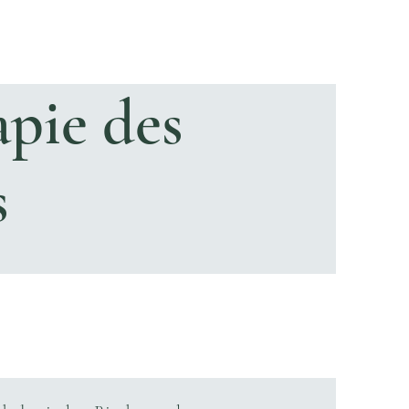
pie des
s