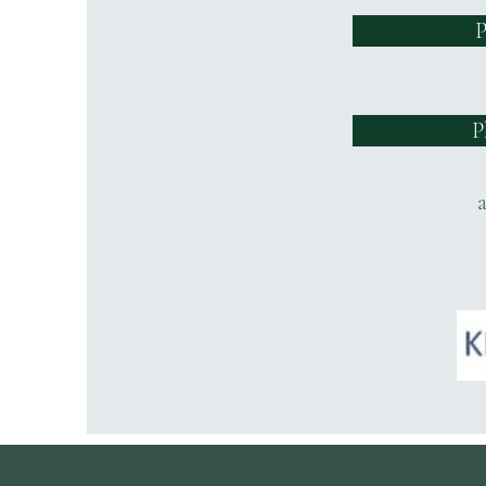
P
P
a