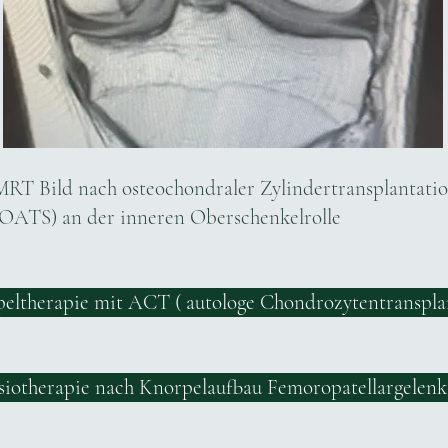
MRT Bild nach osteochondraler Zylindertransplantati
(OATS) an der inneren Oberschenkelrolle
eltherapie mit ACT ( autologe Chondrozytentransplan
siotherapie nach Knorpelaufbau Femoropatellargelenk