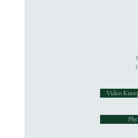
Video Knorp
Phy